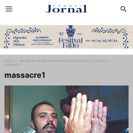
Início
Massacre de três empresários de Abiul foi há 18 anos
massacre1
massacre1