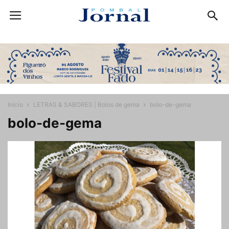
Início
LETRAS & SABORES | Bolos de gema
bolo-de-gema
bolo-de-gema