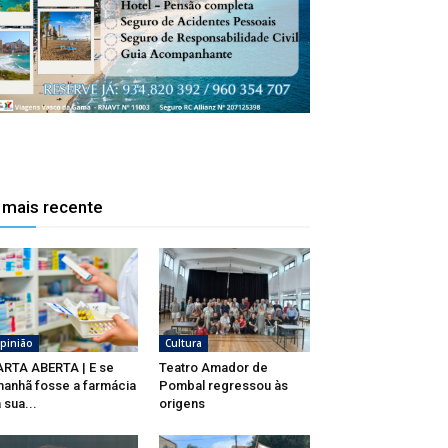
 mais recente
pinião
Cultura
RTA ABERTA | E se
Teatro Amador de
anhã fosse a farmácia
Pombal regressou às
 sua...
origens