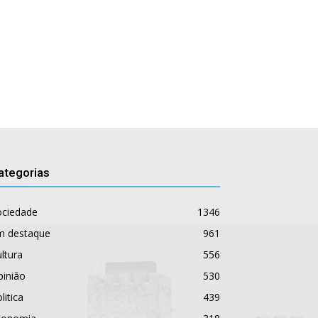
ategorias
ociedade
1346
m destaque
961
ltura
556
pinião
530
litica
439