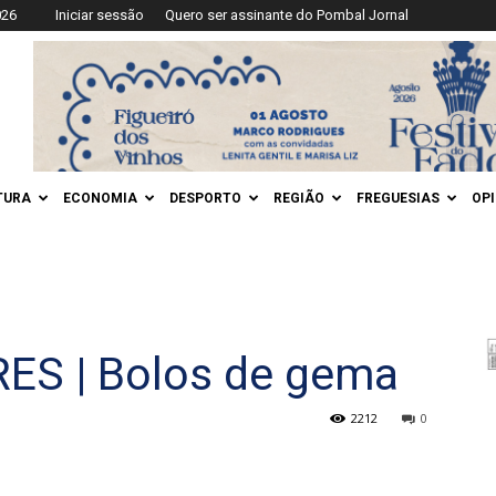
026
Iniciar sessão
Quero ser assinante do Pombal Jornal
TURA
ECONOMIA
DESPORTO
REGIÃO
FREGUESIAS
OP
ES | Bolos de gema
2212
0