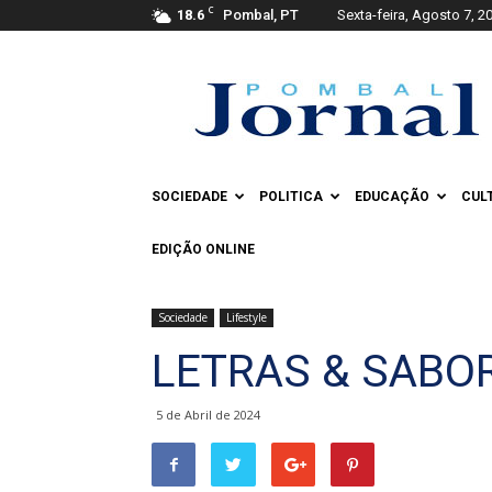
C
18.6
Pombal, PT
Sexta-feira, Agosto 7, 2
Pombal
Jornal
SOCIEDADE
POLITICA
EDUCAÇÃO
CUL
EDIÇÃO ONLINE
Sociedade
Lifestyle
LETRAS & SABOR
5 de Abril de 2024