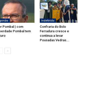
pinião
Indefinido
r Pombal | com
Confraria do Bolo
berdade Pombal tem
Ferradura cresce e
turo
continua a levar
Pousadas Vedras...