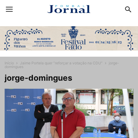
Início
Jaime Portela quer “reforçar a votação na CDU”
jorge-
domingues
jorge-domingues