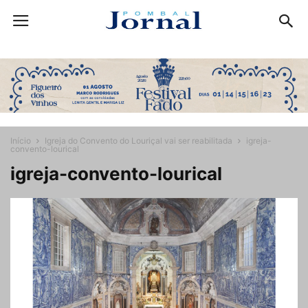
Início
Igreja do Convento do Louriçal vai ser reabilitada
igreja-
convento-lourical
igreja-convento-lourical