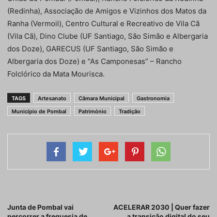
(Redinha), Associação de Amigos e Vizinhos dos Matos da
Ranha (Vermoil), Centro Cultural e Recreativo de Vila Cã
(Vila Cã), Dino Clube (UF Santiago, São Simão e Albergaria
dos Doze), GARECUS (UF Santiago, São Simão e
Albergaria dos Doze) e “As Camponesas” – Rancho
Folclórico da Mata Mourisca.
TAGS
Artesanato
Câmara Municipal
Gastronomia
Município de Pombal
Património
Tradição
Artigo anterior
Próximo artigo
Junta de Pombal vai
ACELERAR 2030 | Quer fazer
percorrer a freguesia de
a transição digital do seu