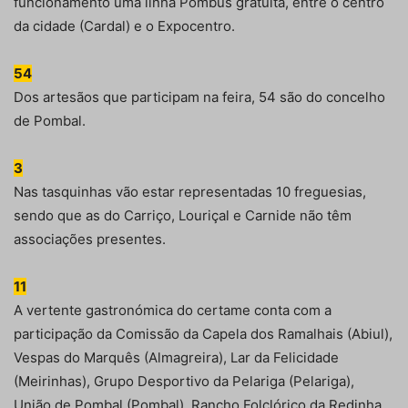
funcionamento uma linha Pombus gratuita, entre o centro
da cidade (Cardal) e o Expocentro.
54
Dos artesãos que participam na feira, 54 são do concelho
de Pombal.
3
Nas tasquinhas vão estar representadas 10 freguesias,
sendo que as do Carriço, Louriçal e Carnide não têm
associações presentes.
11
A vertente gastronómica do certame conta com a
participação da Comissão da Capela dos Ramalhais (Abiul),
Vespas do Marquês (Almagreira), Lar da Felicidade
(Meirinhas), Grupo Desportivo da Pelariga (Pelariga),
União de Pombal (Pombal), Rancho Folclórico da Redinha