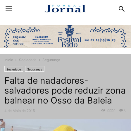
Início
Sociedade
Segurança
Sociedade
Segurança
Falta de nadadores-
salvadores pode reduzir zona
balnear no Osso da Baleia
2227
0
4 de Maio de 2015