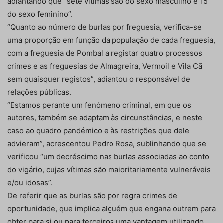
adiantando que “sete vítimas são do sexo masculino e 15
do sexo feminino”.
“Quanto ao número de burlas por freguesia, verifica-se
uma proporção em função da população de cada freguesia,
com a freguesia de Pombal a registar quatro processos
crimes e as freguesias de Almagreira, Vermoil e Vila Cã
sem quaisquer registos”, adiantou o responsável de
relações públicas.
“Estamos perante um fenómeno criminal, em que os
autores, também se adaptam às circunstâncias, e neste
caso ao quadro pandémico e às restrições que dele
advieram”, acrescentou Pedro Rosa, sublinhando que se
verificou “um decréscimo nas burlas associadas ao conto
do vigário, cujas vítimas são maioritariamente vulneráveis
e/ou idosas”.
De referir que as burlas são por regra crimes de
oportunidade, que implica alguém que engana outrem para
obter para si ou para terceiros uma vantagem utilizando