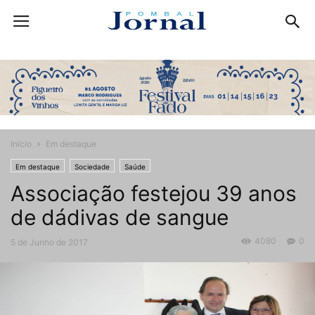
Início
Em destaque
Em destaque
Sociedade
Saúde
Associação festejou 39 anos
de dádivas de sangue
4080
0
5 de Junho de 2017