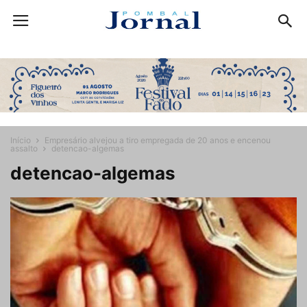
Início
Empresário alvejou a tiro empregada de 20 anos e encenou
assalto
detencao-algemas
detencao-algemas