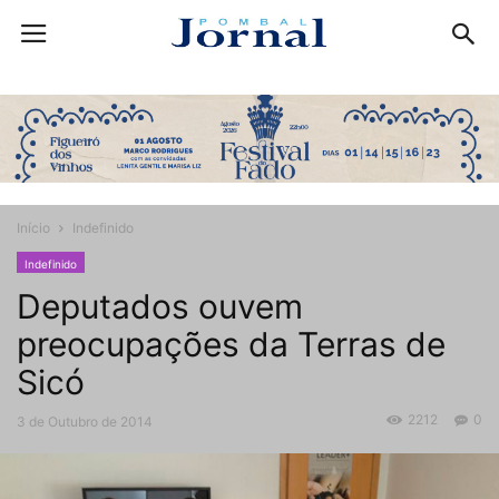
Início
Indefinido
Indefinido
Deputados ouvem
preocupações da Terras de
Sicó
2212
0
3 de Outubro de 2014