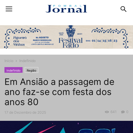
Início
Indefinido
Indefinido
Região
Em Ansião a passagem de
ano faz-se com festa dos
anos 80
641
0
17 de Dezembro de 2025