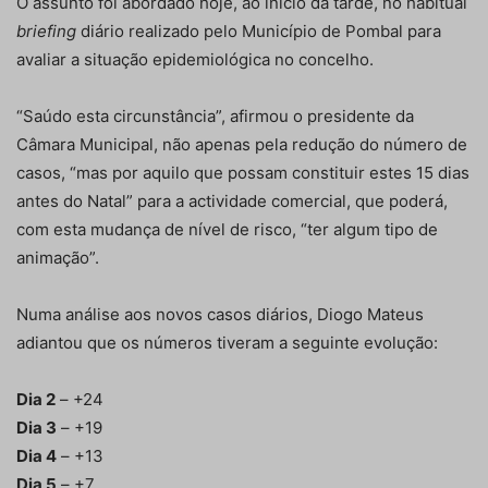
O assunto foi abordado hoje, ao início da tarde, no habitual
briefing
diário realizado pelo Município de Pombal para
avaliar a situação epidemiológica no concelho.
“Saúdo esta circunstância”, afirmou o presidente da
Câmara Municipal, não apenas pela redução do número de
casos, “mas por aquilo que possam constituir estes 15 dias
antes do Natal” para a actividade comercial, que poderá,
com esta mudança de nível de risco, “ter algum tipo de
animação”.
Numa análise aos novos casos diários, Diogo Mateus
adiantou que os números tiveram a seguinte evolução:
Dia 2
– +24
Dia 3
– +19
Dia 4
– +13
Dia 5
– +7