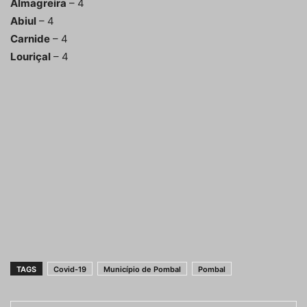
Almagreira
– 4
Abiul
– 4
Carnide
– 4
Louriçal
– 4
TAGS
Covid-19
Município de Pombal
Pombal