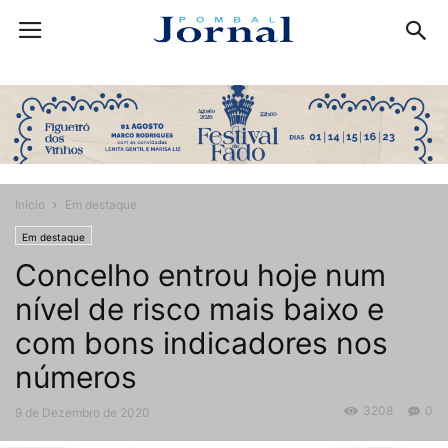
Início
Em destaque
Em destaque
Concelho entrou hoje num
nível de risco mais baixo e
com bons indicadores nos
números
3208
0
9 de Dezembro de 2020