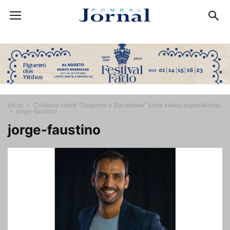
Início
Colóquio sobre “Desporto e Sociedade” junta vários especialistas
jorge-faustino
jorge-faustino