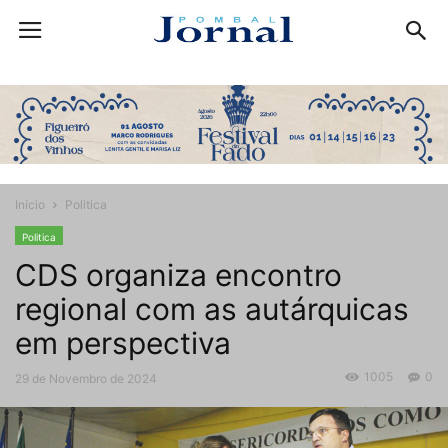
Início
Politica
Politica
CDS organiza encontro
regional com as autárquicas
em perspectiva
1005
0
29 de Novembro de 2024