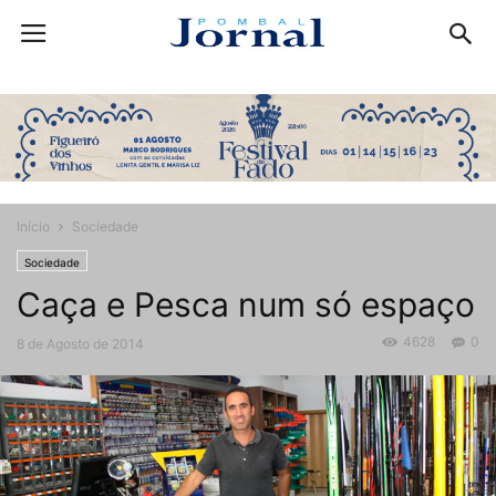
Início
Sociedade
Sociedade
Caça e Pesca num só espaço
4628
0
8 de Agosto de 2014