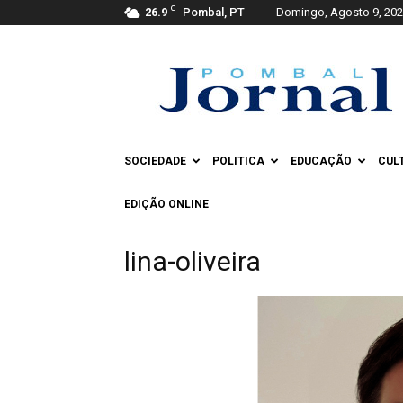
C
26.9
Pombal, PT
Domingo, Agosto 9, 20
Pombal
Jornal
SOCIEDADE
POLITICA
EDUCAÇÃO
CUL
EDIÇÃO ONLINE
lina-oliveira