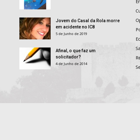
E
Cu
O
Jovem do Casal da Rola morre
em acidente no IC8
Po
5 de Junho de 2019
E
S
Afinal, o que faz um
solicitador?
R
4 de Junho de 2014
S