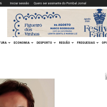
26
Iniciar sessão
Quero ser assinante do Pombal Jornal
TURA
ECONOMIA
DESPORTO
REGIÃO
FREGUESIAS
OP