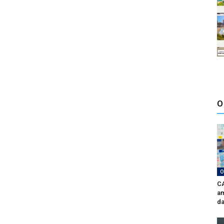
O
O
CA
am
da