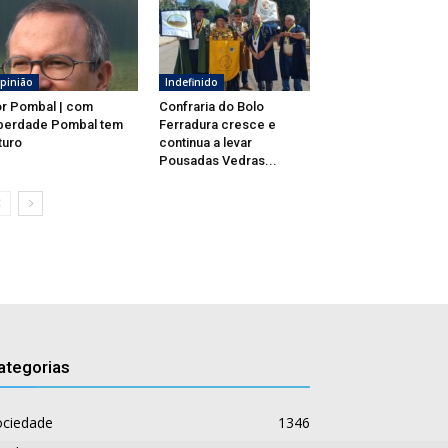
pinião
Indefinido
r Pombal | com
Confraria do Bolo
berdade Pombal tem
Ferradura cresce e
turo
continua a levar
Pousadas Vedras...
ategorias
ociedade
1346