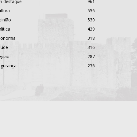
m destaque
961
ltura
556
pinião
530
litica
439
conomia
318
aúde
316
egião
287
egurança
276