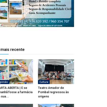
 mais recente
pinião
Cultura
RTA ABERTA | E se
Teatro Amador de
anhã fosse a farmácia
Pombal regressou às
 sua...
origens