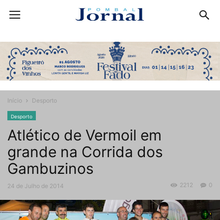
Início
Desporto
Desporto
Atlético de Vermoil em
grande na Corrida dos
Gambuzinos
2212
0
24 de Julho de 2014