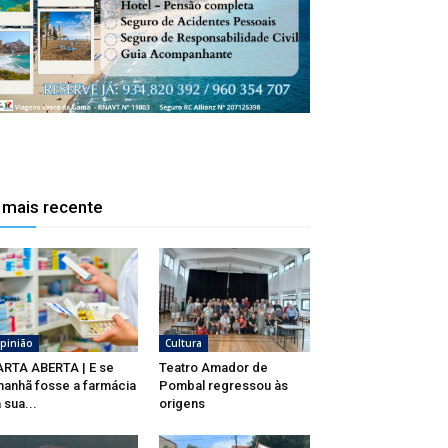
 mais recente
pinião
Cultura
RTA ABERTA | E se
Teatro Amador de
anhã fosse a farmácia
Pombal regressou às
 sua...
origens