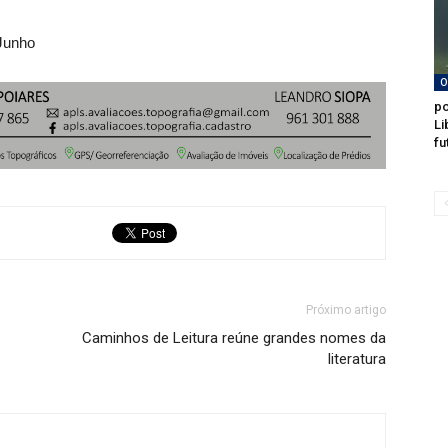
 Junho
O
po
Li
fu
Próximo artigo
Caminhos de Leitura reúne grandes nomes da
literatura