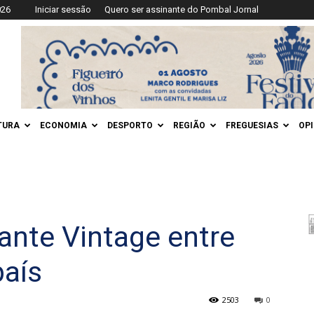
026
Iniciar sessão
Quero ser assinante do Pombal Jornal
TURA
ECONOMIA
DESPORTO
REGIÃO
FREGUESIAS
OP
ante Vintage entre
país
2503
0