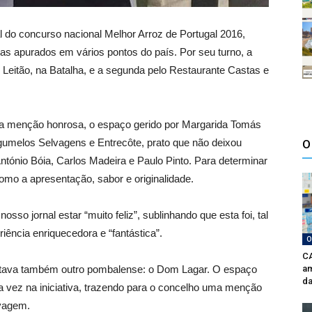
al do concurso nacional Melhor Arroz de Portugal 2016,
istas apurados em vários pontos do país. Por seu turno, a
o Leitão, na Batalha, e a segunda pelo Restaurante Castas e
ma menção honrosa, o espaço gerido por Margarida Tomás
gumelos Selvagens e Entrecôte, prato que não deixou
O
 António Bóia, Carlos Madeira e Paulo Pinto. Para determinar
omo a apresentação, sabor e originalidade.
sso jornal estar “muito feliz”, sublinhando que esta foi, tal
ência enriquecedora e “fantástica”.
O
CA
 estava também outro pombalense: o Dom Lagar. O espaço
am
da
ira vez na iniciativa, trazendo para o concelho uma menção
lvagem.