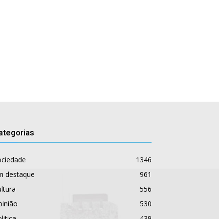
ategorias
ociedade
1346
m destaque
961
ltura
556
pinião
530
litica
439