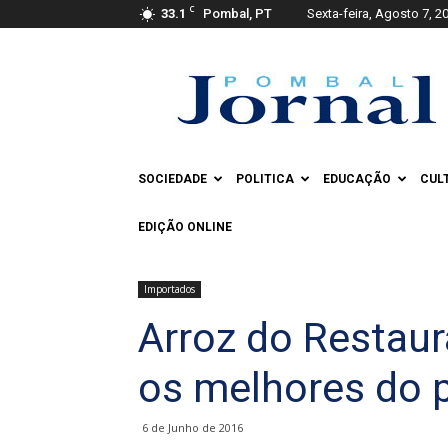
C
33.1
Pombal, PT
Sexta-feira, Agosto 7, 2
Pombal
Jornal
SOCIEDADE
POLITICA
EDUCAÇÃO
CUL
EDIÇÃO ONLINE
Importados
Arroz do Restaur
os melhores do 
6 de Junho de 2016