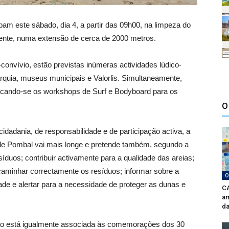
pam este sábado, dia 4, a partir das 09h00, na limpeza do
vente, numa extensão de cerca de 2000 metros.
convívio, estão previstas inúmeras actividades lúdico-
rquia, museus municipais e Valorlis. Simultaneamente,
tacando-se os workshops de Surf e Bodyboard para os
O
cidadania, de responsabilidade e de participação activa, a
o de Pombal vai mais longe e pretende também, segundo a
síduos; contribuir activamente para a qualidade das areias;
ncaminhar correctamente os resíduos; informar sobre a
O
dade e alertar para a necessidade de proteger as dunas e
CA
am
da
ção está igualmente associada às comemorações dos 30