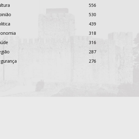
ltura
556
pinião
530
litica
439
conomia
318
aúde
316
egião
287
egurança
276