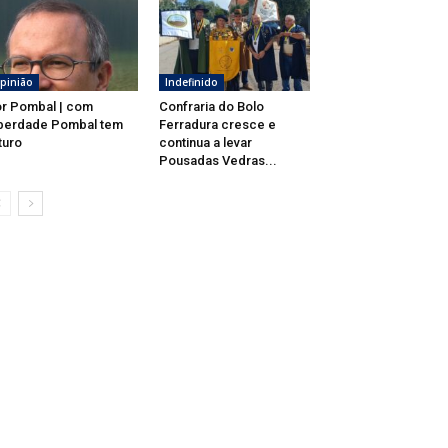
pinião
Indefinido
r Pombal | com
Confraria do Bolo
berdade Pombal tem
Ferradura cresce e
turo
continua a levar
Pousadas Vedras...