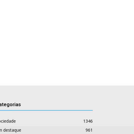
ategorias
ociedade
1346
m destaque
961