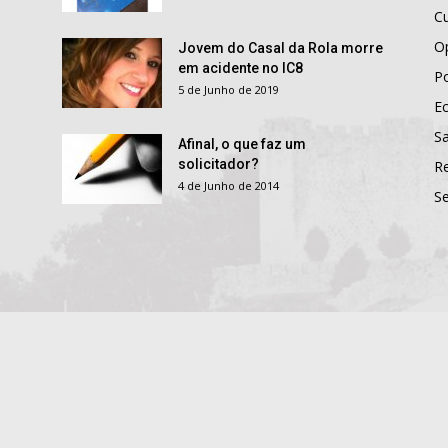
Cu
O
Jovem do Casal da Rola morre
em acidente no IC8
Po
5 de Junho de 2019
E
S
Afinal, o que faz um
solicitador?
R
4 de Junho de 2014
S