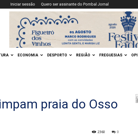
Iniciar sessão
Quero ser assinante do Pombal Jornal
TURA
ECONOMIA
DESPORTO
REGIÃO
FREGUESIAS
OP
limpam praia do Osso
2360
0