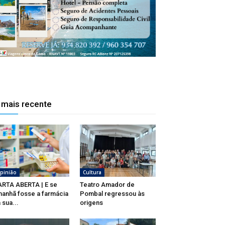
 mais recente
pinião
Cultura
RTA ABERTA | E se
Teatro Amador de
anhã fosse a farmácia
Pombal regressou às
 sua...
origens