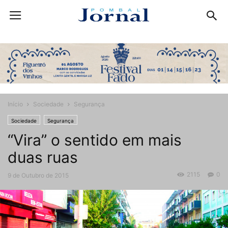
Início
Sociedade
Segurança
Sociedade
Segurança
“Vira” o sentido em mais
duas ruas
2115
0
9 de Outubro de 2015