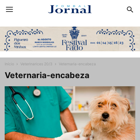
Início
Veterinarices 20/3
Veternaria-encabeza
Veternaria-encabeza