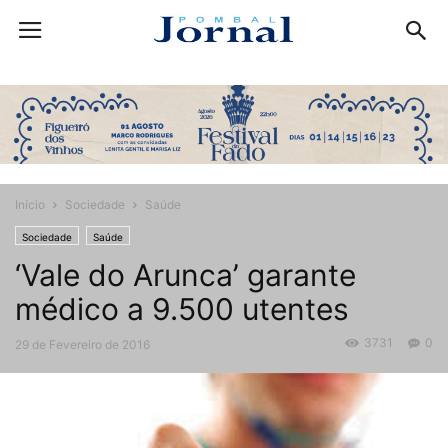
Início
Sociedade
Saúde
Sociedade
Saúde
‘Vale do Arunca’ garante
médico a 9.500 utentes
3731
0
29 de Fevereiro de 2016