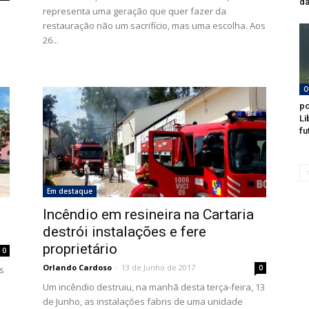
da
representa uma geração que quer fazer da
restauração não um sacrifício, mas uma escolha. Aos
26...
O
po
Li
fu
Em destaque
e
Incêndio em resineira na Cartaria
destrói instalações e fere
proprietário
0
Orlando Cardoso
-
13 de Junho de 2017
0
s
Um incêndio destruiu, na manhã desta terça-feira, 13
de Junho, as instalações fabris de uma unidade