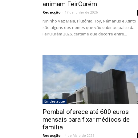
animam FeirOurém
Redacção
-
17 de Junho de 2026
Nininho Vaz Maia, Plutónio, Toy, Némanus e Xtinto
são alguns dos nomes que vão subir ao palco da
FeirOurém 2026, certame que decorre entre...
Em destaque
Pombal oferece até 600 euros
mensais para fixar médicos de
família
Redacção
-
4 de Maio de 2026