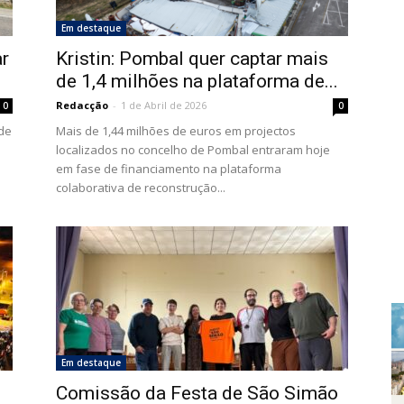
Em destaque
ar
Kristin: Pombal quer captar mais
de 1,4 milhões na plataforma de...
Redacção
-
1 de Abril de 2026
0
0
ode
Mais de 1,44 milhões de euros em projectos
localizados no concelho de Pombal entraram hoje
em fase de financiamento na plataforma
colaborativa de reconstrução...
Em destaque
Comissão da Festa de São Simão