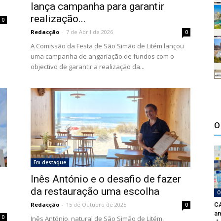
lança campanha para garantir
realização...
0
Redacção
-
7 de Abril de 2026
0
A Comissão da Festa de São Simão de Litém lançou
uma campanha de angariação de fundos com o
objectivo de garantir a realização da...
O
Em destaque
Inês António e o desafio de fazer
da restauração uma escolha
O
Redacção
-
15 de Outubro de 2025
CA
0
am
0
Inês António, natural de São Simão de Litém,