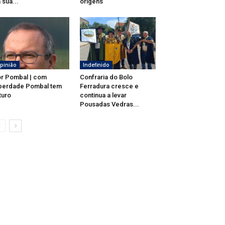
 sua...
origens
pinião
Indefinido
r Pombal | com
Confraria do Bolo
berdade Pombal tem
Ferradura cresce e
turo
continua a levar
Pousadas Vedras...