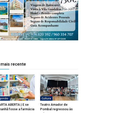
 mais recente
pinião
Cultura
RTA ABERTA | E se
Teatro Amador de
anhã fosse a farmácia
Pombal regressou às