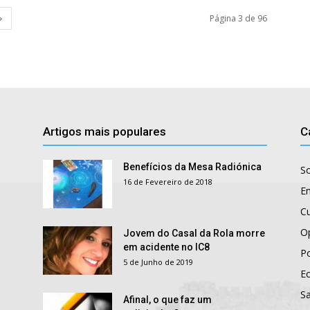
Página 3 de 96
Artigos mais populares
C
Benefícios da Mesa Radiónica
S
16 de Fevereiro de 2018
E
Cu
O
Jovem do Casal da Rola morre
em acidente no IC8
Po
5 de Junho de 2019
E
S
Afinal, o que faz um