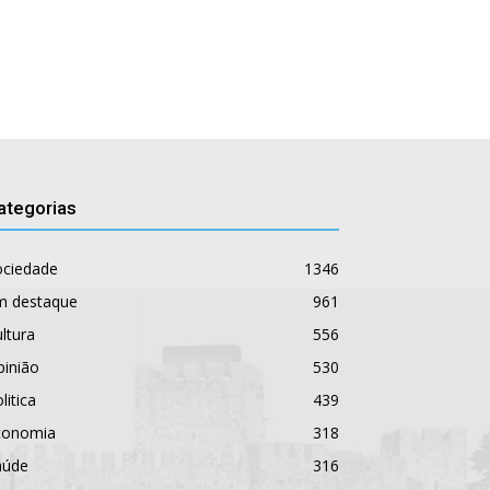
ategorias
ociedade
1346
m destaque
961
ltura
556
pinião
530
litica
439
conomia
318
aúde
316