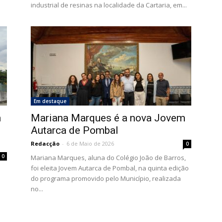
industrial de resinas na localidade da Cartaria, em...
Em destaque
m
Mariana Marques é a nova Jovem
Autarca de Pombal
Redacção
-
6 de Maio de 2026
0
0
Mariana Marques, aluna do Colégio João de Barros,
foi eleita Jovem Autarca de Pombal, na quinta edição
do programa promovido pelo Município, realizada
no...