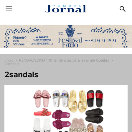
Início
RENDALÍSSIMA | 10 tendências para levar até Outubro
2sandals
2sandals