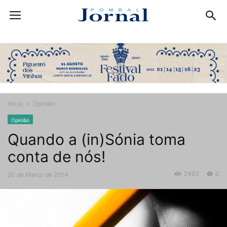
Início
Opinião
Opinião
Quando a (in)Sónia toma
conta de nós!
2463
0
20 de Março de 2014