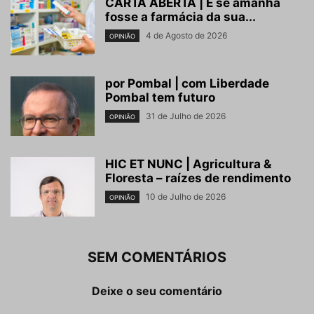
CARTA ABERTA | E se amanhã
fosse a farmácia da sua...
4 de Agosto de 2026
OPINIÃO
por Pombal | com Liberdade
Pombal tem futuro
31 de Julho de 2026
OPINIÃO
HIC ET NUNC | Agricultura &
Floresta – raízes de rendimento
10 de Julho de 2026
OPINIÃO
SEM COMENTÁRIOS
Deixe o seu comentário