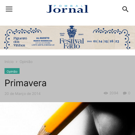
Início
Opinião
Opinião
Primavera
2094
0
20 de Março de 2014