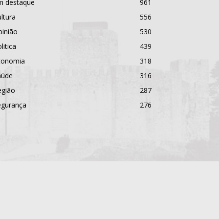
m destaque
961
ltura
556
pinião
530
litica
439
conomia
318
aúde
316
egião
287
egurança
276