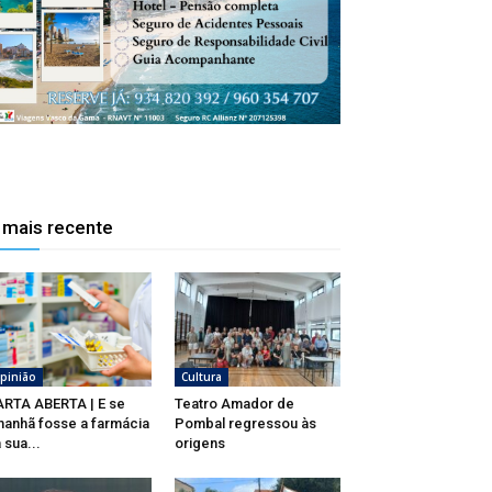
 mais recente
pinião
Cultura
RTA ABERTA | E se
Teatro Amador de
anhã fosse a farmácia
Pombal regressou às
 sua...
origens