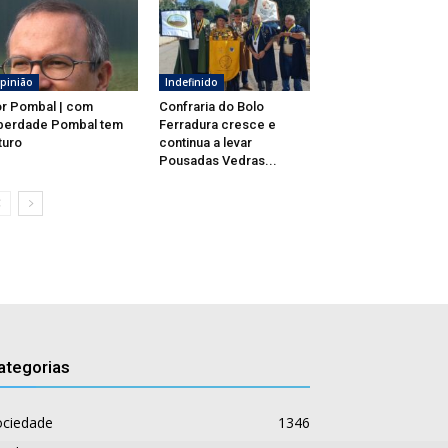
pinião
Indefinido
r Pombal | com
Confraria do Bolo
berdade Pombal tem
Ferradura cresce e
turo
continua a levar
Pousadas Vedras...
ategorias
ociedade
1346