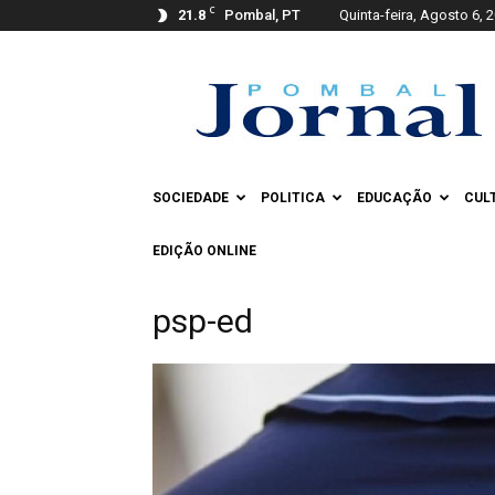
C
21.8
Pombal, PT
Quinta-feira, Agosto 6, 
Pombal
Jornal
SOCIEDADE
POLITICA
EDUCAÇÃO
CUL
EDIÇÃO ONLINE
psp-ed