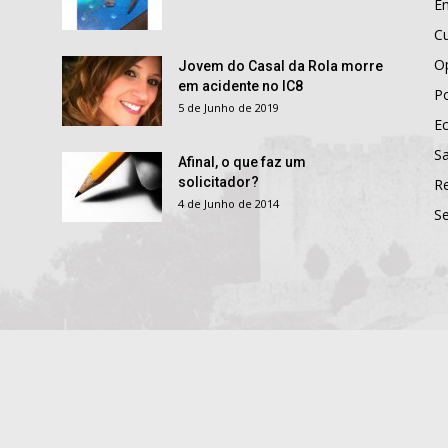
E
Cu
O
Jovem do Casal da Rola morre
em acidente no IC8
Po
5 de Junho de 2019
E
S
Afinal, o que faz um
solicitador?
R
4 de Junho de 2014
S