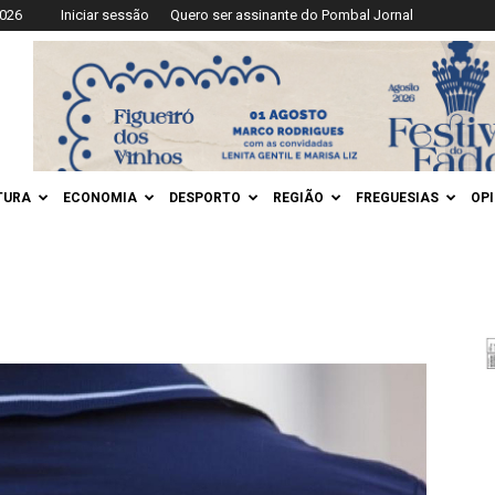
2026
Iniciar sessão
Quero ser assinante do Pombal Jornal
TURA
ECONOMIA
DESPORTO
REGIÃO
FREGUESIAS
OP