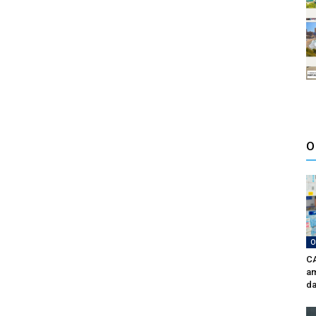
O
O
CA
am
da