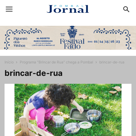
Início
Programa “Brincar de Rua” chega a Pombal
brincar-de-rua
brincar-de-rua