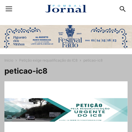
Início
Petição exige requalificação do IC8
peticao-ic8
peticao-ic8