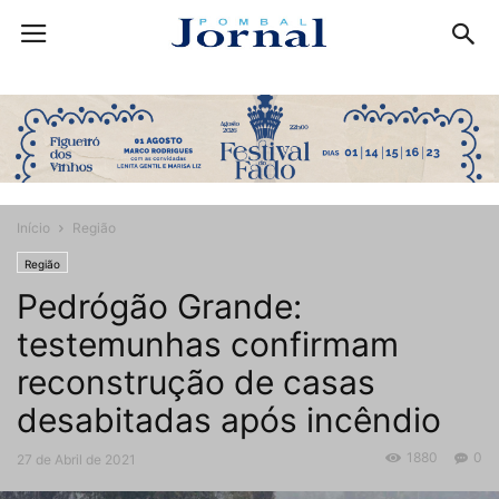
Início
Região
Região
Pedrógão Grande:
testemunhas confirmam
reconstrução de casas
desabitadas após incêndio
1880
0
27 de Abril de 2021