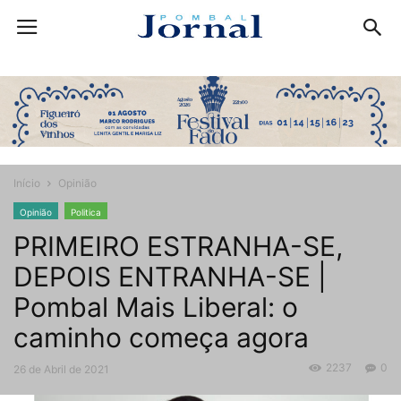
Início
Opinião
Opinião
Politica
PRIMEIRO ESTRANHA-SE,
DEPOIS ENTRANHA-SE |
Pombal Mais Liberal: o
caminho começa agora
2237
0
26 de Abril de 2021