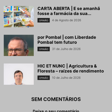
CARTA ABERTA | E se amanhã
fosse a farmácia da sua...
4 de Agosto de 2026
OPINIÃO
por Pombal | com Liberdade
Pombal tem futuro
31 de Julho de 2026
OPINIÃO
HIC ET NUNC | Agricultura &
Floresta – raízes de rendimento
10 de Julho de 2026
OPINIÃO
SEM COMENTÁRIOS
Deixe o seu comentário