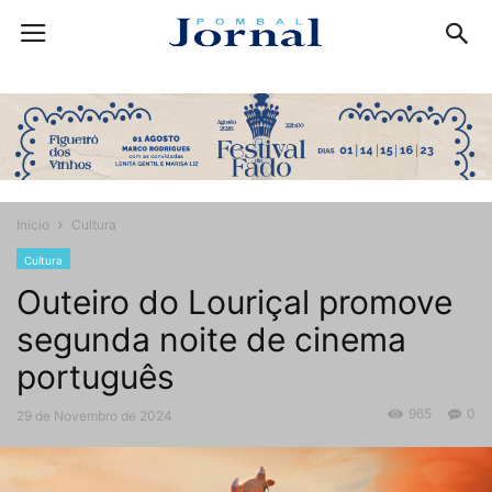
Início
Cultura
Cultura
Outeiro do Louriçal promove
segunda noite de cinema
português
965
0
29 de Novembro de 2024