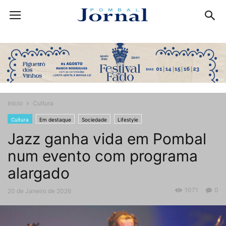
Início
Cultura
Cultura
Em destaque
Sociedade
Lifestyle
Jazz ganha vida em Pombal
num evento com programa
alargado
1071
0
20 de Janeiro de 2026