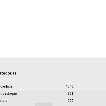
ategorias
ociedade
1346
m destaque
961
ltura
556