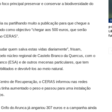
oco principal preservar e conservar a biodiversidade do
O
ia ou partilhando muito a publicação para que chegue a
po
ndo como objectivo “chegar aos 500 euros, que serão
Li
fu
 ao CERAS”.
udar quem salva estas vidas diariamente”, frisam,
pelo núcleo regional de Castelo Branco da Quercus, com o
ranco (ESA) e de outros mecenas particulares, que tem
ilitados e devolvê-los ao meio natural.
o Centro de Recuperação, o CERAS informou nas redes
já tinha aumentado o peso e passou para uma instalação
os.
o Grifo do Arunca já angariou 307 euros e a campanha ainda