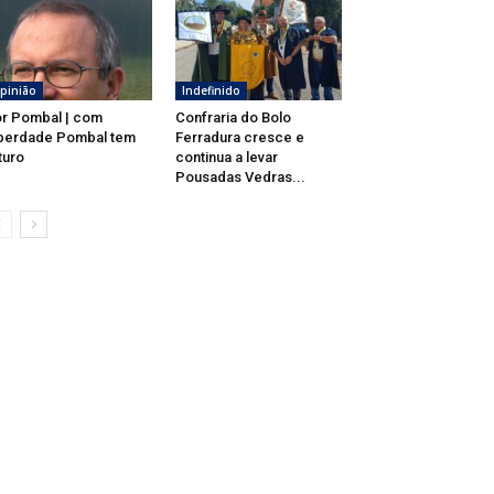
pinião
Indefinido
r Pombal | com
Confraria do Bolo
berdade Pombal tem
Ferradura cresce e
turo
continua a levar
Pousadas Vedras...