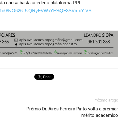
esta causa basta aceder à plataforma PPL
R1sQn1d09vO626_5lQRyFVWaYE9iQF3SVmxY-VS-
Próximo artigo
Prémio Dr. Aires Ferreira Pinto volta a premiar
mérito académico