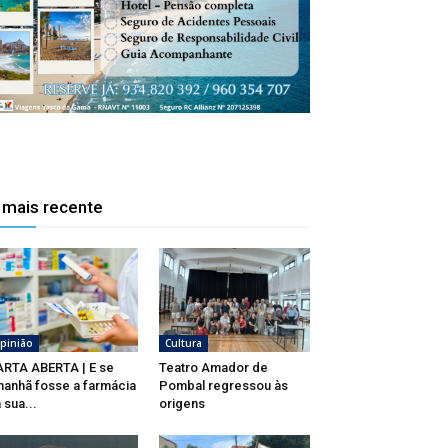
 mais recente
pinião
Cultura
RTA ABERTA | E se
Teatro Amador de
anhã fosse a farmácia
Pombal regressou às
 sua...
origens