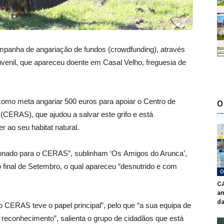
panha de angariação de fundos (crowdfunding), através
uvenil, que apareceu doente em Casal Velho, freguesia de
 como meta angariar 500 euros para apoiar o Centro de
O
CERAS), que ajudou a salvar este grifo e está
 ao seu habitat natural.
ionado para o CERAS”, sublinham ‘Os Amigos do Arunca’,
o final de Setembro, o qual apareceu “desnutrido e com
O
CA
am
da
o CERAS teve o papel principal”, pelo que “a sua equipa de
 reconhecimento”, salienta o grupo de cidadãos que está