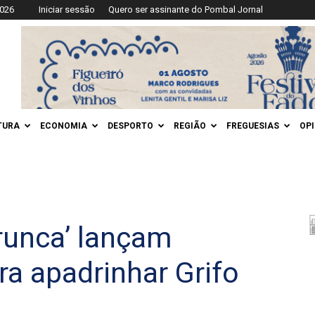
2026
Iniciar sessão
Quero ser assinante do Pombal Jornal
TURA
ECONOMIA
DESPORTO
REGIÃO
FREGUESIAS
OP
runca’ lançam
a apadrinhar Grifo