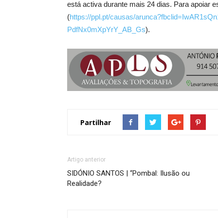
está activa durante mais 24 dias. Para apoiar 
(
https://ppl.pt/causas/arunca?fbclid=IwA
PdfNx0mXpYrY_AB_Gs
).
Partilhar
Artigo anterior
SIDÓNIO SANTOS | “Pombal: Ilusão ou
Realidade?