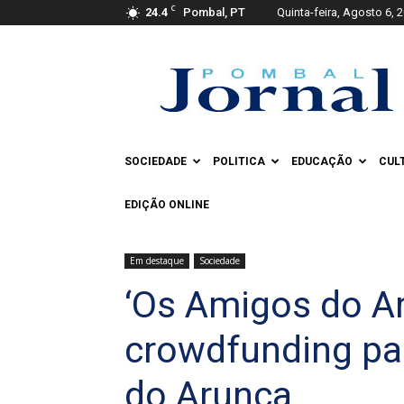
C
24.4
Pombal, PT
Quinta-feira, Agosto 6, 
Pombal
Jornal
SOCIEDADE
POLITICA
EDUCAÇÃO
CUL
EDIÇÃO ONLINE
Em destaque
Sociedade
‘Os Amigos do A
crowdfunding par
do Arunca