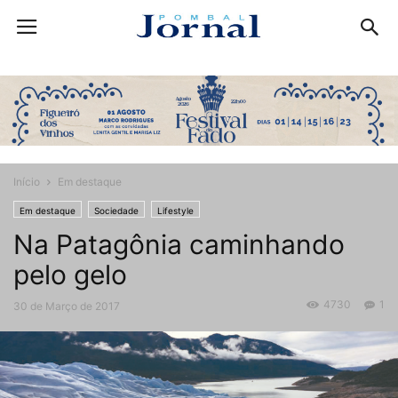
Início
Em destaque
Em destaque
Sociedade
Lifestyle
Na Patagônia caminhando
pelo gelo
4730
1
30 de Março de 2017