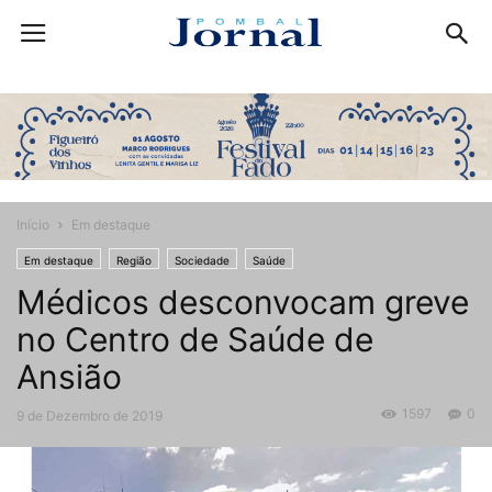
Início
Em destaque
Em destaque
Região
Sociedade
Saúde
Médicos desconvocam greve
no Centro de Saúde de
Ansião
1597
0
9 de Dezembro de 2019