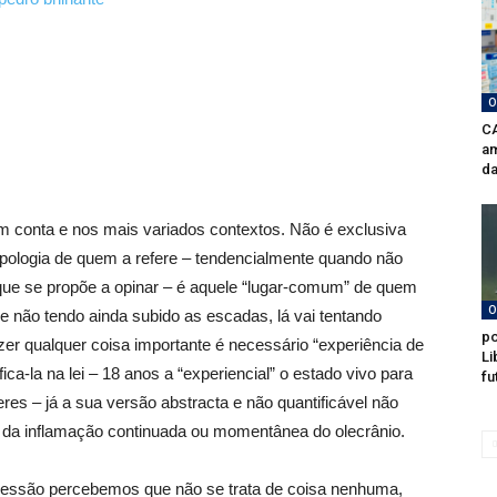
O
CA
am
da
conta e nos mais variados contextos. Não é exclusiva
ipologia de quem a refere – tendencialmente quando não
que se propõe a opinar – é aquele “lugar-comum” de quem
O
e não tendo ainda subido as escadas, lá vai tentando
po
zer qualquer coisa importante é ne­cessário “experiência de
Li
ca-la na lei – 18 anos a “experien­cial” o estado vivo para
fu
eres – já a sua versão abstracta e não quantificável não
a da inflamação continuada ou momentânea do olecrânio.
essão percebemos que não se trata de coisa nenhuma,