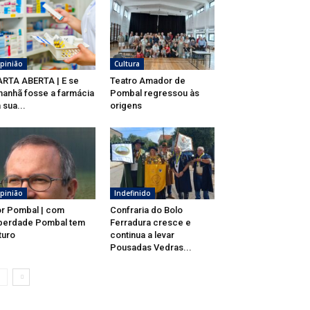
pinião
Cultura
RTA ABERTA | E se
Teatro Amador de
anhã fosse a farmácia
Pombal regressou às
 sua...
origens
pinião
Indefinido
r Pombal | com
Confraria do Bolo
berdade Pombal tem
Ferradura cresce e
turo
continua a levar
Pousadas Vedras...