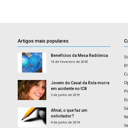
Artigos mais populares
C
Benefícios da Mesa Radiónica
S
16 de Fevereiro de 2018
E
Cu
O
Jovem do Casal da Rola morre
em acidente no IC8
Po
5 de Junho de 2019
E
S
Afinal, o que faz um
solicitador?
R
4 de Junho de 2014
S