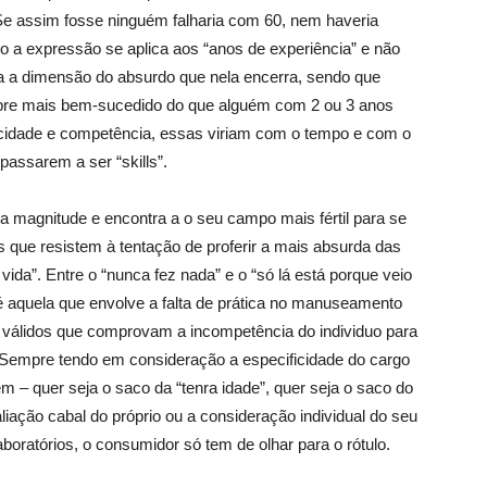
Se assim fosse ninguém falharia com 60, nem haveria
 a expressão se aplica aos “anos de experiência” e não
a a dimensão do absurdo que nela encerra, sendo que
pre mais bem-sucedido do que alguém com 2 ou 3 anos
acidade e competência, essas viriam com o tempo e com o
 passarem a ser “skills”.
ua mag­nitude e encontra a o seu campo mais fértil para se
 que resistem à tentação de proferir a mais absurda das
vida”. Entre o “nunca fez nada” e o “só lá está porque veio
é aquela que envolve a falta de prática no manuseamento
válidos que comprovam a incompetência do individuo para
 Sempre tendo em consi­deração a especificidade do cargo
 – quer seja o saco da “tenra idade”, quer seja o saco do
liação cabal do próprio ou a consideração individual do seu
boratórios, o consumidor só tem de olhar para o rótulo.