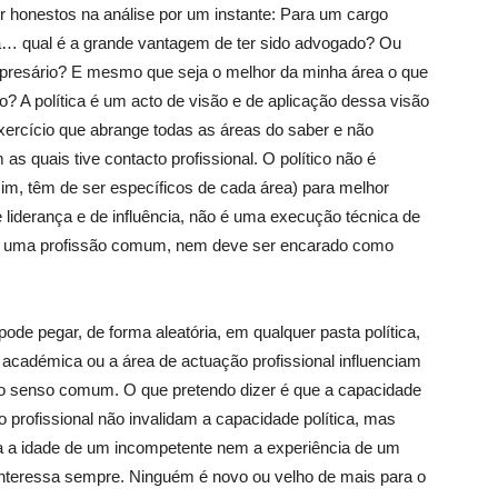
 hones­tos na análise por um instante: Para um cargo
tica… qual é a gran­de vantagem de ter sido advogado? Ou
presário? E mesmo que seja o melhor da minha área o que
? A política é um acto de visão e de aplicação dessa visão
xercício que abrange todas as áreas do saber e não
s quais tive contacto profissional. O político não é
 sim, têm de ser específicos de cada área) para melhor
e liderança e de influência, não é uma execução técnica de
 a uma profissão comum, nem deve ser encarado como
de pe­gar, de forma aleatória, em qualquer pasta política,
 académica ou a área de actuação profissional influenciam
é o senso comum. O que pretendo dizer é que a capacidade
 profissional não invalidam a capacidade política, mas
ssa a idade de um incompe­tente nem a experiência de um
 interessa sempre. Ninguém é novo ou velho de mais para o