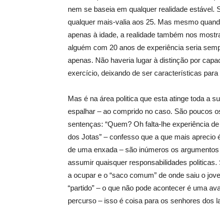
nem se baseia em qualquer realidade estável. 
qualquer mais-valia aos 25. Mas mesmo quando
apenas à idade, a realidade também nos mostr
alguém com 20 anos de experiência seria sem
apenas. Não haveria lugar à distinção por cap
exercício, deixando de ser carac­terísticas para
Mas é na área politica que esta atinge toda a s
espalhar – ao comprido no caso. São poucos os
sen­tenças: “Quem? Oh falta-lhe experiência de 
dos Jotas” – confesso que a que mais aprecio 
de uma enxada – são inúmeros os argumentos 
assumir quaisquer responsabilidades politicas.
a ocupar e o “saco comum” de onde saiu o jovem
“partido” – o que não pode acontecer é uma ava
percurso – isso é coisa para os senhores dos la