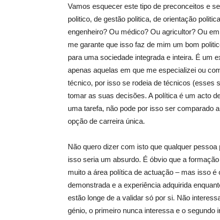
Vamos esquecer este tipo de preconceitos e ser
politico, de gestão politica, de orientação poli
engenheiro? Ou médico? Ou agricultor? Ou em
me garante que isso faz de mim um bom politico
para uma sociedade integrada e inteira. É um e
apenas aquelas em que me especializei ou com a
técnico, por isso se rodeia de técnicos (esses
tomar as suas decisões. A política é um acto d
uma tarefa, não pode por isso ser comparado
opção de carreira única.
Não quero dizer com isto que qualquer pessoa po
isso seria um absurdo. É óbvio que a formação
muito a área política de actuação – mas isso 
demonstra­da e a experiência adquirida enquanto
estão longe de a validar só por si. Não intere
génio, o primeiro nunca interessa e o segundo