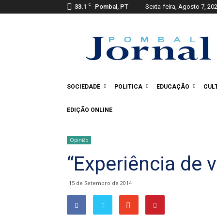
C
33.1
Pombal, PT
Sexta-feira, Agosto 7, 20
Pombal
Jornal
SOCIEDADE
POLITICA
EDUCAÇÃO
CUL
EDIÇÃO ONLINE
Opinião
“Experiência de v
15 de Setembro de 2014