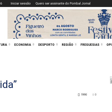
26
Iniciar sessão
Quero ser assinante do Pombal Jornal
TURA
ECONOMIA
DESPORTO
REGIÃO
FREGUESIAS
OP
ida”
1990
0