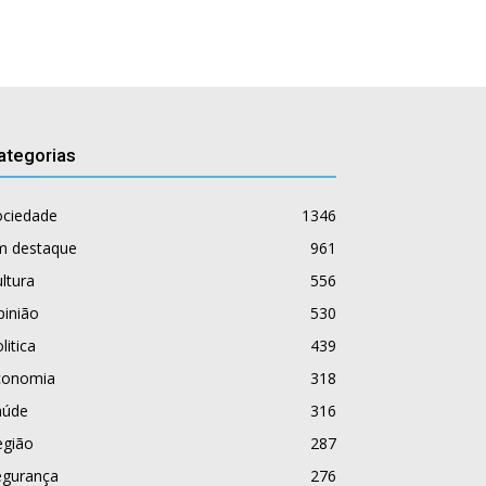
ategorias
ociedade
1346
m destaque
961
ltura
556
pinião
530
litica
439
conomia
318
aúde
316
egião
287
egurança
276