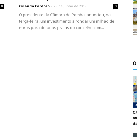
Orlando Cardoso
-
28 de Junho de 2019
0
0
O presidente da Câmara de Pombal anunciou, na
terça-feira, um investimento a rondar um milhão de
euros para dotar as praias do concelho com...
O
O
CA
am
da