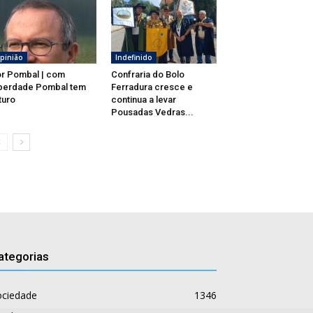
pinião
Indefinido
r Pombal | com
Confraria do Bolo
berdade Pombal tem
Ferradura cresce e
turo
continua a levar
Pousadas Vedras...
ategorias
ociedade
1346