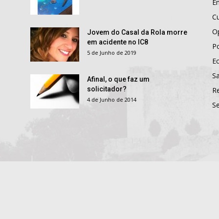
E
Cu
O
Jovem do Casal da Rola morre
em acidente no IC8
Po
5 de Junho de 2019
E
S
Afinal, o que faz um
solicitador?
R
4 de Junho de 2014
S