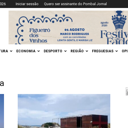
2026
Iniciar sessão
Quero ser assinante do Pombal Jornal
TURA
ECONOMIA
DESPORTO
REGIÃO
FREGUESIAS
OP
ia