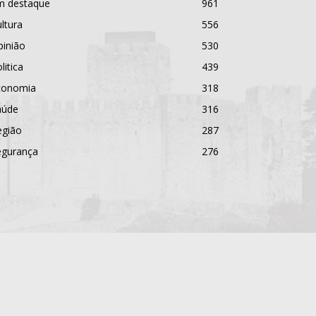
m destaque
961
ltura
556
pinião
530
litica
439
conomia
318
aúde
316
egião
287
egurança
276