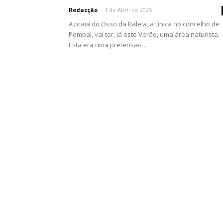
Redacção
-
1 de Abril de 2025
A praia do Osso da Baleia, a única no concelho de
Pombal, vai ter, já este Verão, uma área naturista.
Esta era uma pretensão...