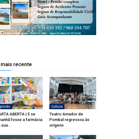
 mais recente
pinião
Cultura
RTA ABERTA | E se
Teatro Amador de
anhã fosse a farmácia
Pombal regressou às
 sua...
origens