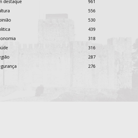
m destaque
961
ltura
556
pinião
530
litica
439
conomia
318
aúde
316
egião
287
egurança
276