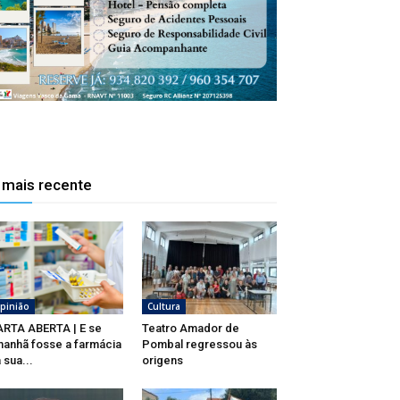
 mais recente
pinião
Cultura
RTA ABERTA | E se
Teatro Amador de
anhã fosse a farmácia
Pombal regressou às
 sua...
origens