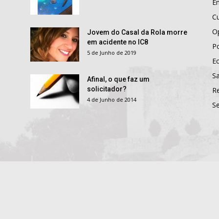
E
Cu
O
Jovem do Casal da Rola morre
em acidente no IC8
Po
5 de Junho de 2019
E
S
Afinal, o que faz um
solicitador?
R
4 de Junho de 2014
S