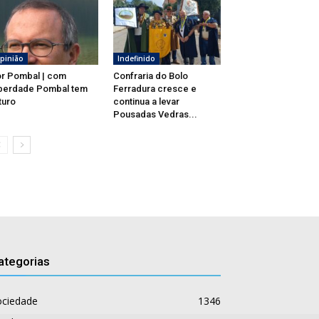
pinião
Indefinido
r Pombal | com
Confraria do Bolo
berdade Pombal tem
Ferradura cresce e
turo
continua a levar
Pousadas Vedras...
ategorias
ociedade
1346