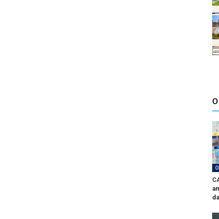
O
O
CA
am
da