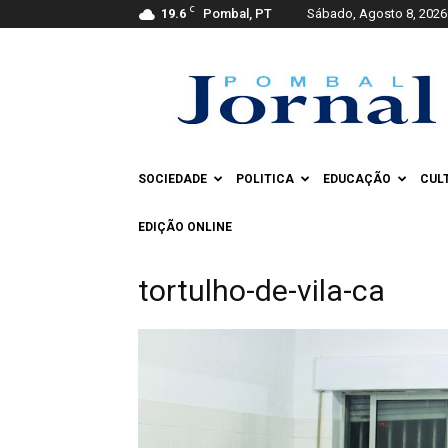
C
19.6
Pombal, PT
Sábado, Agosto 8, 2026
Pombal
Jornal
SOCIEDADE
POLITICA
EDUCAÇÃO
CUL
EDIÇÃO ONLINE
tortulho-de-vila-ca