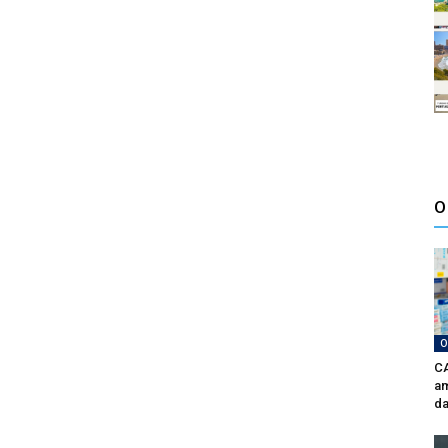
O
O
CA
am
da