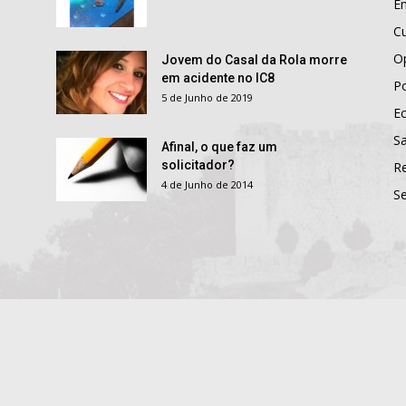
E
Cu
O
Jovem do Casal da Rola morre
em acidente no IC8
Po
5 de Junho de 2019
E
S
Afinal, o que faz um
solicitador?
R
4 de Junho de 2014
S