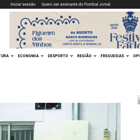
Iniciar sessão
Quero ser assinante do Pombal Jornal
TURA
ECONOMIA
DESPORTO
REGIÃO
FREGUESIAS
OP