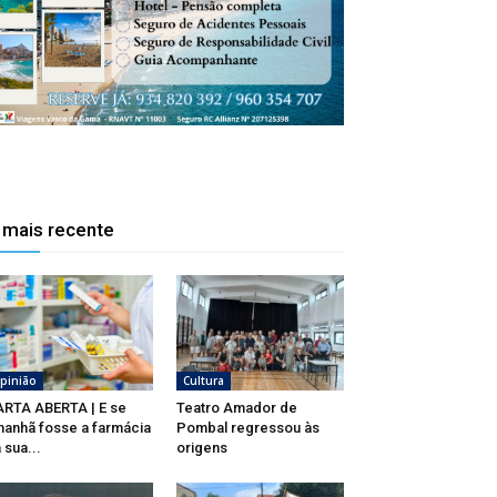
 mais recente
pinião
Cultura
RTA ABERTA | E se
Teatro Amador de
anhã fosse a farmácia
Pombal regressou às
 sua...
origens