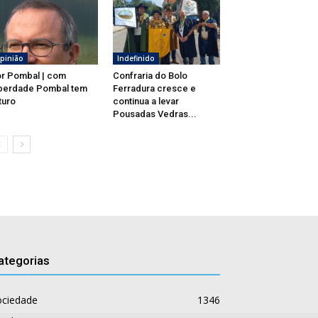
pinião
Indefinido
r Pombal | com
Confraria do Bolo
berdade Pombal tem
Ferradura cresce e
turo
continua a levar
Pousadas Vedras...
ategorias
ociedade
1346