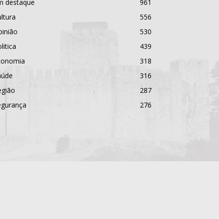
m destaque
961
ltura
556
pinião
530
litica
439
conomia
318
aúde
316
egião
287
egurança
276