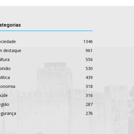
ategorias
ociedade
1346
m destaque
961
ltura
556
pinião
530
litica
439
conomia
318
aúde
316
egião
287
egurança
276