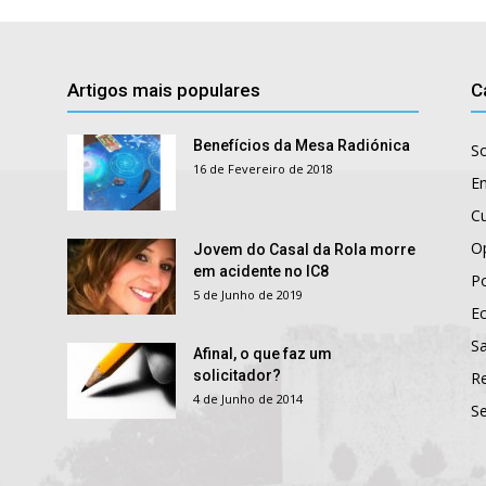
Artigos mais populares
C
Benefícios da Mesa Radiónica
S
16 de Fevereiro de 2018
E
Cu
O
Jovem do Casal da Rola morre
em acidente no IC8
Po
5 de Junho de 2019
E
S
Afinal, o que faz um
solicitador?
R
4 de Junho de 2014
S