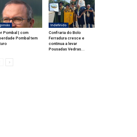
pinião
Indefinido
r Pombal | com
Confraria do Bolo
berdade Pombal tem
Ferradura cresce e
turo
continua a levar
Pousadas Vedras...