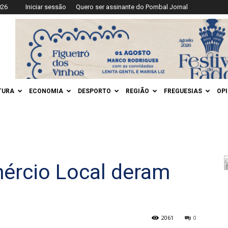
026
Iniciar sessão
Quero ser assinante do Pombal Jornal
TURA
ECONOMIA
DESPORTO
REGIÃO
FREGUESIAS
OP
ércio Local deram
2061
0