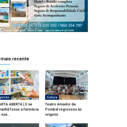
 mais recente
pinião
Cultura
RTA ABERTA | E se
Teatro Amador de
anhã fosse a farmácia
Pombal regressou às
 sua...
origens