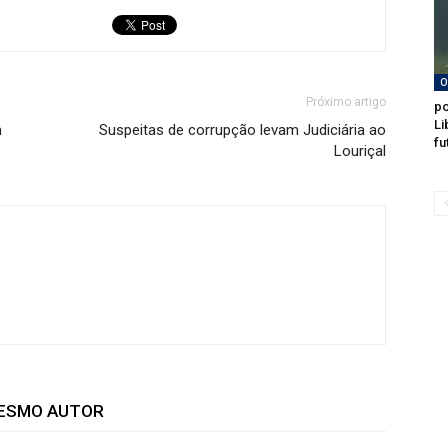
O
Próximo artigo
po
Li
m
Suspeitas de corrupção levam Judiciária ao
fu
Louriçal
MESMO AUTOR