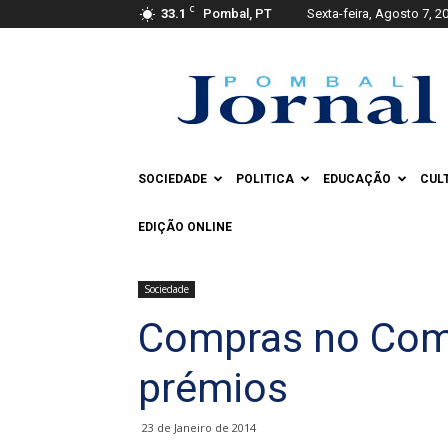
C
33.1
Pombal, PT
Sexta-feira, Agosto 7, 2
Pombal
Jornal
SOCIEDADE
POLITICA
EDUCAÇÃO
CUL
EDIÇÃO ONLINE
Sociedade
Compras no Com
prémios
23 de Janeiro de 2014