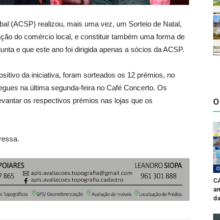
al (ACSP) realizou, mais uma vez, um Sorteio de Natal,
zação do comércio local, e constituir também uma forma de
nta e que este ano foi dirigida apenas a sócios da ACSP.
tivo da iniciativa, foram sorteados os 12 prémios, no
regues na última segunda-feira no Café Concerto. Os
evantar os respectivos prémios nas lojas que os
O
ressa.
O
CA
am
da