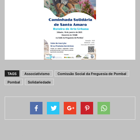
TAGS
Associativismo
Comissão Social da Freguesia de Pombal
Pombal
Solidariedade
Artigo anterior
Próximo artigo