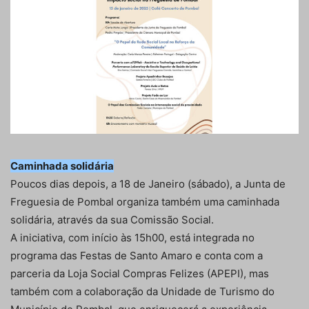
Caminhada solidária
Poucos dias depois, a 18 de Janeiro (sábado), a Junta de
Freguesia de Pombal organiza também uma caminhada
solidária, através da sua Comissão Social.
A iniciativa, com início às 15h00, está integrada no
programa das Festas de Santo Amaro e conta com a
parceria da Loja Social Compras Felizes (APEPI), mas
também com a colaboração da Unidade de Turismo do