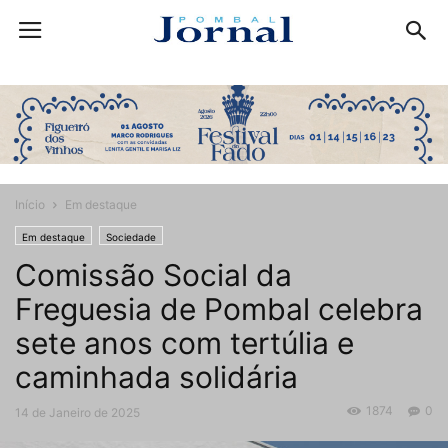
Início
Em destaque
Em destaque
Sociedade
Comissão Social da
Freguesia de Pombal celebra
sete anos com tertúlia e
caminhada solidária
1874
0
14 de Janeiro de 2025