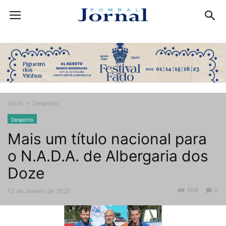
Início
Desporto
Desporto
Mais um título nacional para
o N.A.D.A. de Albergaria dos
Doze
506
0
13 de Janeiro de 2025