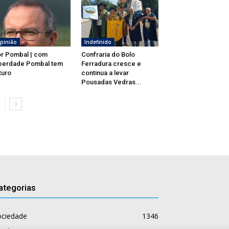
pinião
Indefinido
r Pombal | com
Confraria do Bolo
berdade Pombal tem
Ferradura cresce e
turo
continua a levar
Pousadas Vedras...
ategorias
ociedade
1346