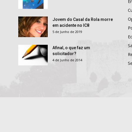
E
Cu
O
Jovem do Casal da Rola morre
em acidente no IC8
Po
5 de Junho de 2019
E
S
Afinal, o que faz um
solicitador?
R
4 de Junho de 2014
S