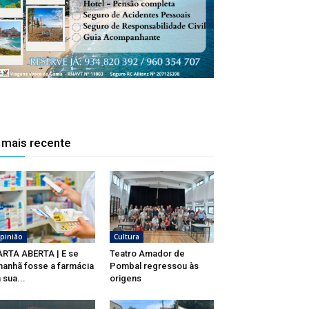
 mais recente
pinião
Cultura
RTA ABERTA | E se
Teatro Amador de
anhã fosse a farmácia
Pombal regressou às
 sua...
origens