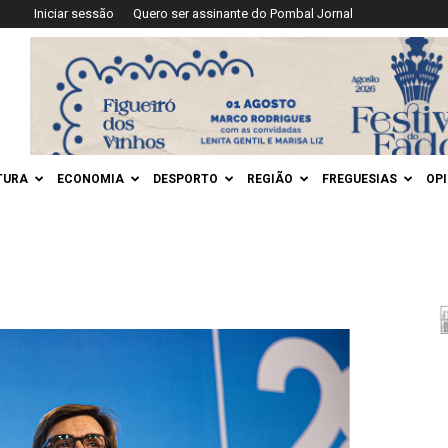
Iniciar sessão
Quero ser assinante do Pombal Jornal
TURA
ECONOMIA
DESPORTO
REGIÃO
FREGUESIAS
OP