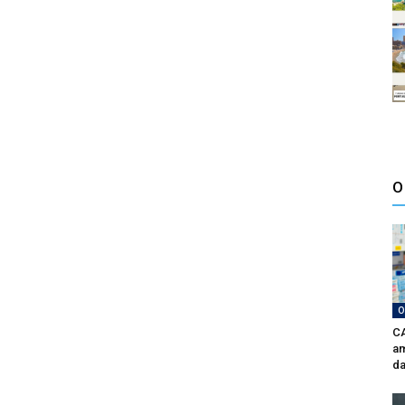
O
O
CA
am
da