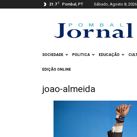
C
21.7
Pombal, PT
Sábado, Agosto 8, 2026
Pombal
Jornal
SOCIEDADE
POLITICA
EDUCAÇÃO
CUL
EDIÇÃO ONLINE
joao-almeida