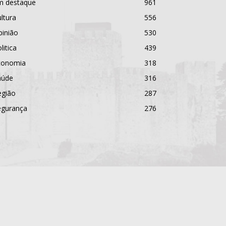
m destaque
961
ltura
556
pinião
530
litica
439
conomia
318
aúde
316
egião
287
egurança
276