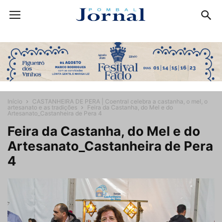
Início
CASTANHEIRA DE PERA | Coentral celebra a castanha, o mel, o
artesanato e as tradições
Feira da Castanha, do Mel e do
Artesanato_Castanheira de Pera 4
Feira da Castanha, do Mel e do
Artesanato_Castanheira de Pera
4