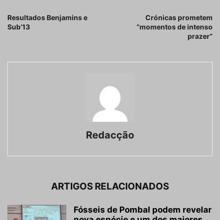
Artigo anterior
Próximo artigo
Resultados Benjamins e
Crónicas prometem
Sub’13
“momentos de intenso
prazer”
Redacção
ARTIGOS RELACIONADOS
Fósseis de Pombal podem revelar
nova espécie e um dos maiores...