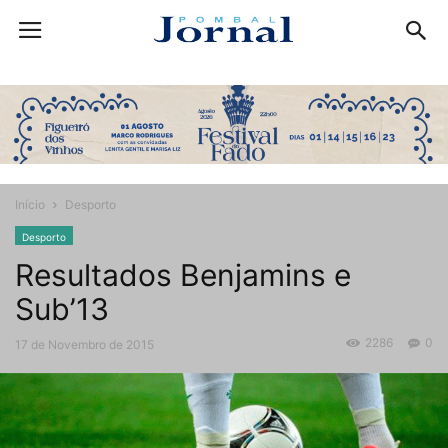
Início
Desporto
Desporto
Resultados Benjamins e
Sub’13
2286
0
17 de Novembro de 2015