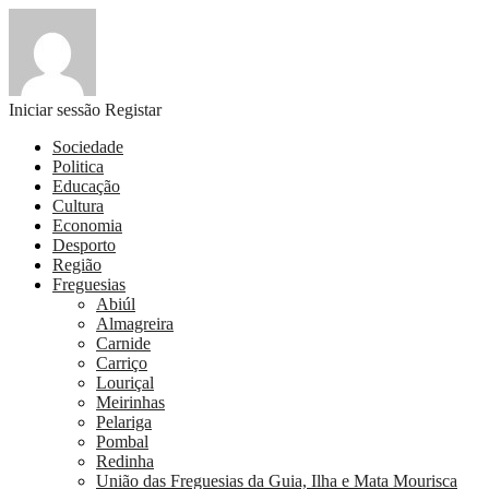
Iniciar sessão
Registar
Sociedade
Politica
Educação
Cultura
Economia
Desporto
Região
Freguesias
Abiúl
Almagreira
Carnide
Carriço
Louriçal
Meirinhas
Pelariga
Pombal
Redinha
União das Freguesias da Guia, Ilha e Mata Mourisca