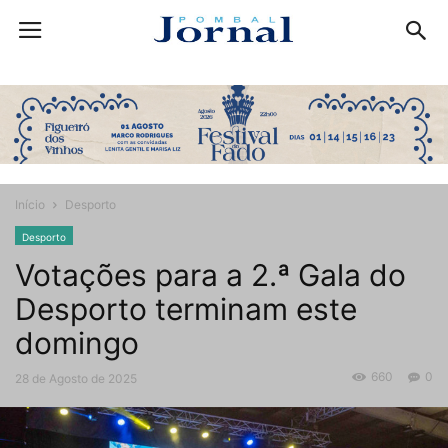
Início
Desporto
Desporto
Votações para a 2.ª Gala do
Desporto terminam este
domingo
660
0
28 de Agosto de 2025